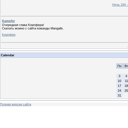
Ночь 194 
Kampfer
Очередная глава Кэмпфера!
Скачать можно с сайта команды Mangalis.
Кэмпфер
Calendar
Пн
Вт
3
4
10
11
17
18
24
25
31
Полная версия сайта